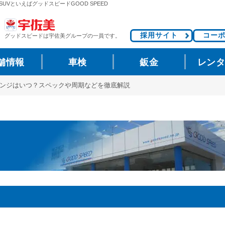
UVといえばグッドスピードGOOD SPEED
採用サイト
コー
グッドスピードは
宇佐美グループの一員です。
舗情報
車検
鈑金
レン
ェンジはいつ？スペックや周期などを徹底解説