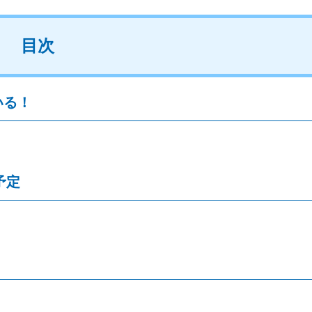
目次
いる！
予定