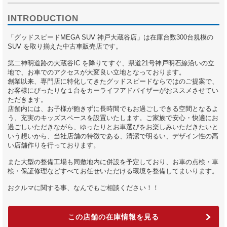
INTRODUCTION
「グッドスピードMEGA SUV 神戸大蔵谷店」は在庫台数300台規模の
SUV を取り揃えた中古車販売店です。
第二神明道路の大蔵谷IC を降りてすぐ、県道21号神戸明石線沿いの立
地で、お車でのアクセスが大変良い立地となっております。
創業以来、専門店に特化してきたグッドスピードならではのご提案で、
お客様にぴったりな１台をカーライフアドバイザーがおススメさせてい
ただきます。
店舗内には、お子様が飽きずに長時間でもお過ごしできる空間となるよ
う、充実のキッズスペースを設置いたします。ご家族で安心・快適にお
過ごしいただきながら、ゆったりとお車選びをお楽しみいただきたいと
いう想いから、当社店舗の特徴である、清潔で明るい、デザイン性の高
い店舗作りを行っております。
また大型の整備工場も同敷地内に併設を予定しており、お車の点検・車
検・保証修理などすべてお任せいただける環境を整備してまいります。
おクルマに関する事、なんでもご相談ください！！
この店舗の在庫情報を見る