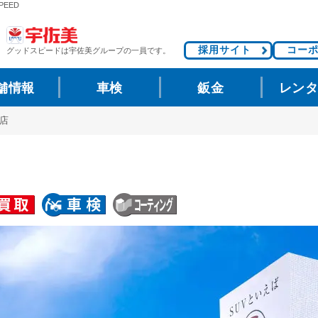
PEED
採用サイト
コー
グッドスピードは
宇佐美グループの一員です。
舗情報
車検
鈑金
レン
垣店