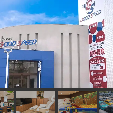
Ｄ岐阜２店舗目は大型のＭＥＧＡ大垣店☆総在庫２００台ＯＶＥＲ！！