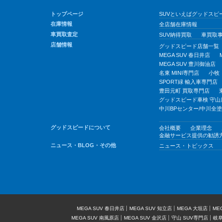
トップページ
SUVといえばグッドスピー
在庫情報
全店舗在庫情報
車買取査定
SUV納得買取
車買取
店舗情報
グッドスピード店舗一覧
MEGA SUV 春日井店
MEGA SUV 豊川御油店
名東 MINI専門店
小牧
SPORT緑 輸入車専門店
豊田元町 買取専門店
グッドスピード車検 守山
中川BPセンター/中川全
グッドスピードについて
会社概要
企業理念
金融サービス提供の勧誘
ニュース・BLOG・その他
ニュース・トピックス
MEGA SUV 春日井店
MEGA SUV 知立店
MEGA 大垣店
ME
MEGA SUV 南風原店
MEGA SUV 金沢店
守山 SUV専門店
岐阜