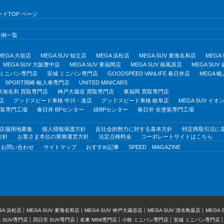
ドTOP ページ
事例一覧
MEGA 大垣店
MEGA SUV 知立店
MEGA 浜松店
MEGA SUV 東海名和店
MEGA
MEGA SUV 大阪豊中店
MEGA SUV 東福岡店
MEGA SUV 南風原店
MEGA SUV
 ミニバン専門店
安城 ミニバン専門店
GOODSPEED VANLIFE 春日井店
MEGA 
SPORT岡崎 輸入車専門店
UNITED MINICARS
東海名和 買取専門店
神戸大蔵谷 買取専門店
東福岡 買取専門店
店
グッドスピード車検 中川・港店
グッドスピード車検 岐阜店
MEGA SUV イ
塗装専門工場
春日井 BPセンター
緑BPセンター
春日井 全塗装専門工場
店舗用地募集
個人情報保護方針
反社会的勢力に対する基本方針
特定商取引法に
方針
お客さま本位の業務運営方針
法定点検料金
コーポレートサイトはこちら
お問い合わせ
サイトマップ
おすすめ記事
SPEED MAGAZINE
GA 浜松店
MEGA SUV 東海名和店
MEGA SUV 神戸大蔵谷店
MEGA SUV 清水鳥坂店
MEGA
 SUV専門店
四日市 SUV専門店
名東 MINI専門店
小牧 ミニバン専門店
安城 ミニバン専門店