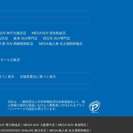
 SUV 神戸大蔵谷店
MEGA SUV 清水鳥坂店
 金沢店
岐阜 SUV専門店
四日市 SUV専門店
輸入車 SUV 岡崎昭和町店
MEGA 輸入車 名古屋昭和橋店
オンモール土岐店
基づく表示
古物営業法に基づく表示
当社は、一般財団法人日本情報経済社会推進協会より、個
人情報の適切な取扱いを行なう事業者に付与されるプライ
バシーマークの認定を受けています。
 SUV 豊川御油店
MEGA SUV 大阪豊中店
MEGA SUV 東福岡店
GOODSPEED VANLIFE 春日井店
MEGA 輸入車 名古屋昭和橋店