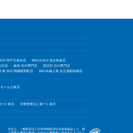
 SUV 神戸大蔵谷店
MEGA SUV 清水鳥坂店
 金沢店
岐阜 SUV専門店
四日市 SUV専門店
輸入車 SUV 岡崎昭和町店
MEGA 輸入車 名古屋昭和橋店
オンモール土岐店
基づく表示
古物営業法に基づく表示
当社は、一般財団法人日本情報経済社会推進協会より、個
人情報の適切な取扱いを行なう事業者に付与されるプライ