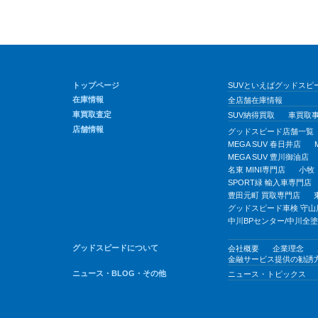
トップページ
SUVといえばグッドスピー
在庫情報
全店舗在庫情報
車買取査定
SUV納得買取
車買取
店舗情報
グッドスピード店舗一覧
MEGA SUV 春日井店
MEGA SUV 豊川御油店
名東 MINI専門店
小牧
SPORT緑 輸入車専門店
豊田元町 買取専門店
グッドスピード車検 守山
中川BPセンター/中川全
グッドスピードについて
会社概要
企業理念
金融サービス提供の勧誘
ニュース・BLOG・その他
ニュース・トピックス