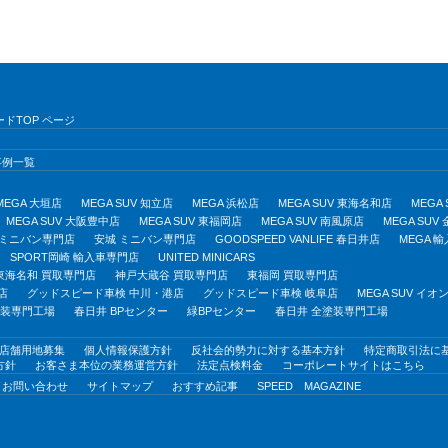
ドTOP ページ
事例一覧
MEGA 大垣店
MEGA SUV 知立店
MEGA 浜松店
MEGA SUV 東海名和店
MEGA
MEGA SUV 大阪豊中店
MEGA SUV 東福岡店
MEGA SUV 南風原店
MEGA SUV
 ミニバン専門店
安城 ミニバン専門店
GOODSPEED VANLIFE 春日井店
MEGA 
SPORT岡崎 輸入車専門店
UNITED MINICARS
東海名和 買取専門店
神戸大蔵谷 買取専門店
東福岡 買取専門店
店
グッドスピード車検 中川・港店
グッドスピード車検 岐阜店
MEGA SUV イ
塗装専門工場
春日井 BPセンター
緑BPセンター
春日井 全塗装専門工場
店舗用地募集
個人情報保護方針
反社会的勢力に対する基本方針
特定商取引法に
方針
お客さま本位の業務運営方針
法定点検料金
コーポレートサイトはこちら
お問い合わせ
サイトマップ
おすすめ記事
SPEED MAGAZINE