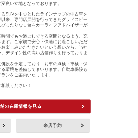
大変良い立地となっております。
るSUVを中心としたラインナップの中古車を
業以来、専門店展開を行ってきたグッドスピー
にぴったりな１台をカーライフアドバイザーが
長時間でもお過ごしできる空間となるよう、充
します。ご家族で安心・快適にお過ごしいただ
をお楽しみいただきたいという想いから、当社
い、デザイン性の高い店舗作りを行っておりま
に併設を予定しており、お車の点検・車検・保
ける環境を整備してまいります。自動車保険も
プランをご案内いたします。
ご相談ください！
舗の在庫情報を見る
来店予約