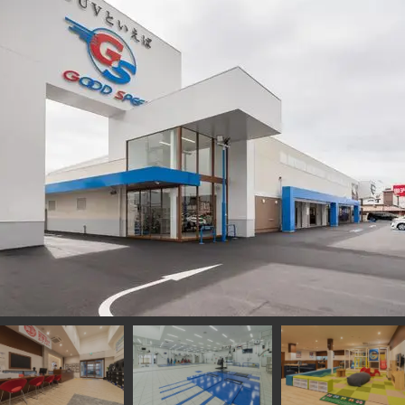
エリア店舗 グッドスピードMEGA SUV 清水鳥坂店 SUV 特化の大型専
 ！ 静清バイパスの鳥坂IC を降りて１分、県道67号沿いの立地で、お