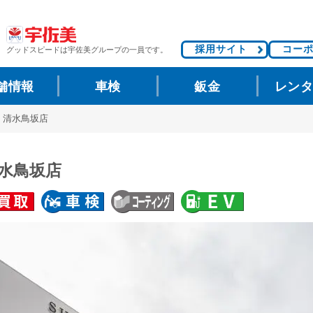
採用サイト
コー
グッドスピードは
宇佐美グループの一員です。
舗情報
車検
鈑金
レン
V 清水鳥坂店
清水鳥坂店