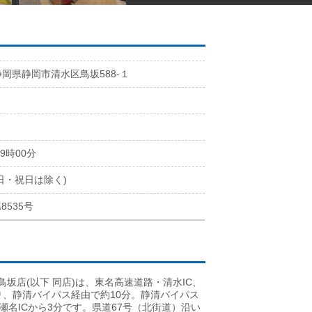
静岡県静岡市清水区鳥坂588-１
4
5
19時00分
日・祝日は除く)
8535号
水鳥坂店(以下 同店)は、東名高速道路・清水IC、
り、静清バイパス経由で約10分。静清バイパス
瀬名ICから3分です。県道67号（北街道）沿い