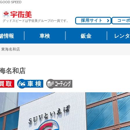
OOD SPEED
採用サイト
コー
グッドスピードは
宇佐美グループの一員です。
舗情報
車検
鈑金
レン
V 東海名和店
東海名和店