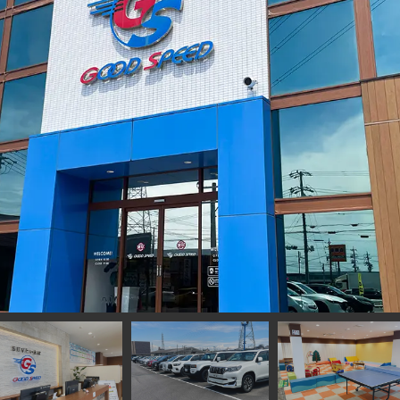
GA SUV 東海名和店 国道247号線と県道55号が重なる名和北交差点の
降りて約３分、名古屋市の中心部からは約20分！ 名鉄常滑線「名和駅」か