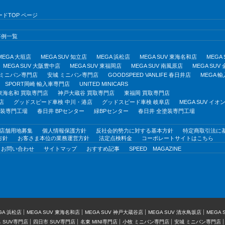
ドTOP ページ
事例一覧
MEGA 大垣店
MEGA SUV 知立店
MEGA 浜松店
MEGA SUV 東海名和店
MEGA
MEGA SUV 大阪豊中店
MEGA SUV 東福岡店
MEGA SUV 南風原店
MEGA SUV
 ミニバン専門店
安城 ミニバン専門店
GOODSPEED VANLIFE 春日井店
MEGA 
SPORT岡崎 輸入車専門店
UNITED MINICARS
東海名和 買取専門店
神戸大蔵谷 買取専門店
東福岡 買取専門店
店
グッドスピード車検 中川・港店
グッドスピード車検 岐阜店
MEGA SUV イ
塗装専門工場
春日井 BPセンター
緑BPセンター
春日井 全塗装専門工場
店舗用地募集
個人情報保護方針
反社会的勢力に対する基本方針
特定商取引法に
方針
お客さま本位の業務運営方針
法定点検料金
コーポレートサイトはこちら
お問い合わせ
サイトマップ
おすすめ記事
SPEED MAGAZINE
GA 浜松店
MEGA SUV 東海名和店
MEGA SUV 神戸大蔵谷店
MEGA SUV 清水鳥坂店
MEGA
 SUV専門店
四日市 SUV専門店
名東 MINI専門店
小牧 ミニバン専門店
安城 ミニバン専門店