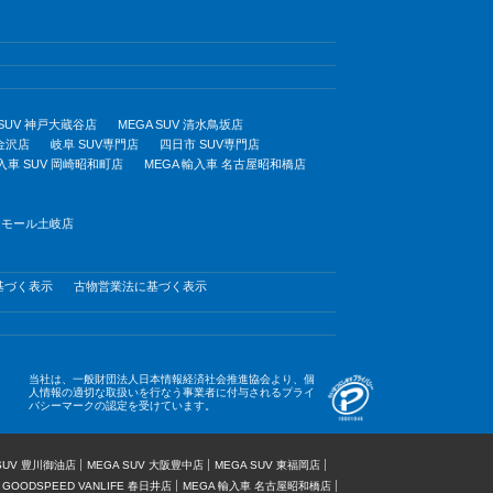
 SUV 神戸大蔵谷店
MEGA SUV 清水鳥坂店
 金沢店
岐阜 SUV専門店
四日市 SUV専門店
輸入車 SUV 岡崎昭和町店
MEGA 輸入車 名古屋昭和橋店
オンモール土岐店
基づく表示
古物営業法に基づく表示
当社は、一般財団法人日本情報経済社会推進協会より、個
人情報の適切な取扱いを行なう事業者に付与されるプライ
バシーマークの認定を受けています。
 SUV 豊川御油店
MEGA SUV 大阪豊中店
MEGA SUV 東福岡店
GOODSPEED VANLIFE 春日井店
MEGA 輸入車 名古屋昭和橋店