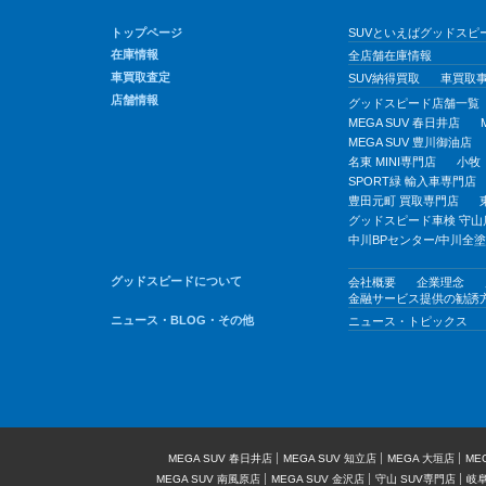
トップページ
SUVといえばグッドスピー
在庫情報
全店舗在庫情報
車買取査定
SUV納得買取
車買取
店舗情報
グッドスピード店舗一覧
MEGA SUV 春日井店
MEGA SUV 豊川御油店
名東 MINI専門店
小牧
SPORT緑 輸入車専門店
豊田元町 買取専門店
グッドスピード車検 守山
中川BPセンター/中川全
グッドスピードについて
会社概要
企業理念
金融サービス提供の勧誘
ニュース・BLOG・その他
ニュース・トピックス
MEGA SUV 春日井店
MEGA SUV 知立店
MEGA 大垣店
ME
MEGA SUV 南風原店
MEGA SUV 金沢店
守山 SUV専門店
岐阜