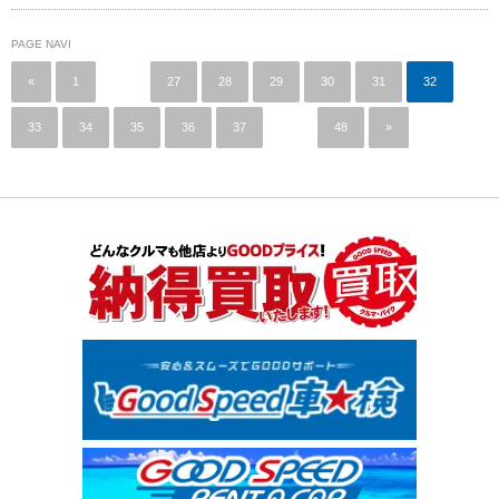
PAGE NAVI
«
1
…
27
28
29
30
31
32
33
34
35
36
37
…
48
»