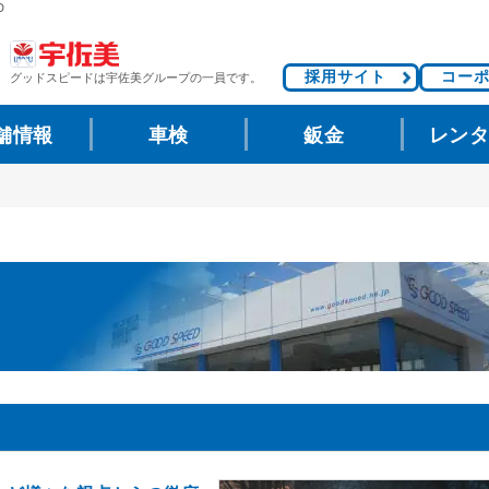
D
採用サイト
コー
グッドスピードは
宇佐美グループの一員です。
舗情報
車検
鈑金
レン