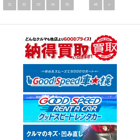
31
32
33
34
35
…
48
»