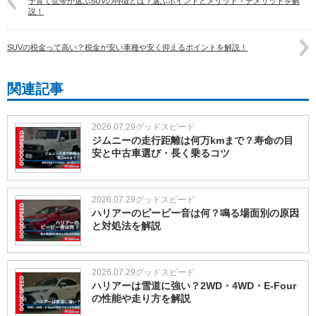
子育て世帯が選ぶSUVの特徴とは？選ぶポイントとメリット・デメリットを解
説！
SUVの税金って高い？税金が安い車種や安く抑えるポイントを解説！
関連記事
2026.07.29
グッドスピード
ジムニーの走行距離は何万kmまで？寿命の目
安と中古車選び・長く乗るコツ
2026.07.29
グッドスピード
ハリアーのピーピー音は何？鳴る場面別の原因
と対処法を解説
2026.07.29
グッドスピード
ハリアーは雪道に強い？2WD・4WD・E-Four
の性能や走り方を解説