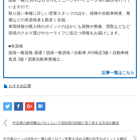
国産・輸入SUVはもちろんミニバンやハイエース等の販売を行って
いますので、
取り扱い車種に詳しい営業スタッフのほか、保険や自動車検査、整
備などの有資格者も数多く在籍。
車両情報や購入時のポイントのほかにも保険や整備、買取などなど
皆様のクルマ選びやカーライフに役立つ情報をお届けします。
■有資格
損保一般資格 基礎 / 損保一般資格 / 自動車 AIS検定3級 / 自動車検
査員 2級 / 国家自動車整備士...
記事一覧はこちら
おすすめ記事
中古車の維持費はどのくらい？項目別の詳細と安く抑える方法を解説
中古車ローンは何年が一番お得？ローン年数を決める際の目安やポイントを解説