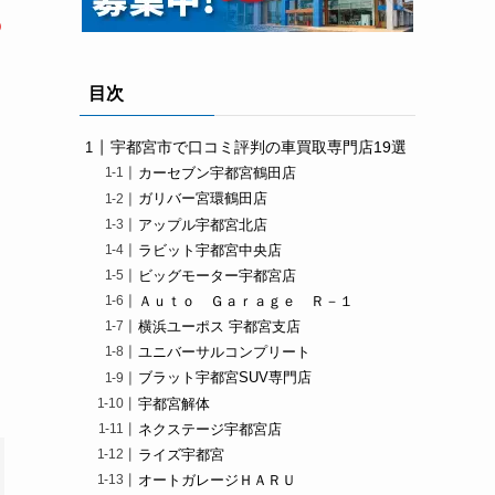
の
目次
宇都宮市で口コミ評判の車買取専門店19選
カーセブン宇都宮鶴田店
ガリバー宮環鶴田店
アップル宇都宮北店
ラビット宇都宮中央店
ビッグモーター宇都宮店
Ａｕｔｏ Ｇａｒａｇｅ Ｒ－１
横浜ユーポス 宇都宮支店
ユニバーサルコンプリート
ブラット宇都宮SUV専門店
宇都宮解体
ネクステージ宇都宮店
ライズ宇都宮
オートガレージＨＡＲＵ