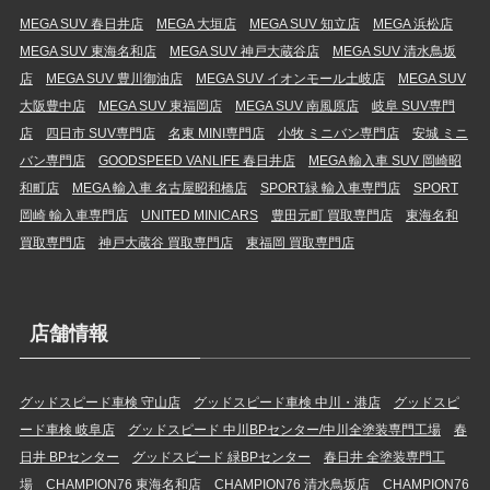
MEGA SUV 春日井店
MEGA 大垣店
MEGA SUV 知立店
MEGA 浜松店
MEGA SUV 東海名和店
MEGA SUV 神戸大蔵谷店
MEGA SUV 清水鳥坂
店
MEGA SUV 豊川御油店
MEGA SUV イオンモール土岐店
MEGA SUV
大阪豊中店
MEGA SUV 東福岡店
MEGA SUV 南風原店
岐阜 SUV専門
店
四日市 SUV専門店
名東 MINI専門店
小牧 ミニバン専門店
安城 ミニ
バン専門店
GOODSPEED VANLIFE 春日井店
MEGA 輸入車 SUV 岡崎昭
和町店
MEGA 輸入車 名古屋昭和橋店
SPORT緑 輸入車専門店
SPORT
岡崎 輸入車専門店
UNITED MINICARS
豊田元町 買取専門店
東海名和
買取専門店
神戸大蔵谷 買取専門店
東福岡 買取専門店
店舗情報
グッドスピード車検 守山店
グッドスピード車検 中川・港店
グッドスピ
ード車検 岐阜店
グッドスピード 中川BPセンター/中川全塗装専門工場
春
日井 BPセンター
グッドスピード 緑BPセンター
春日井 全塗装専門工
場
CHAMPION76 東海名和店
CHAMPION76 清水鳥坂店
CHAMPION76