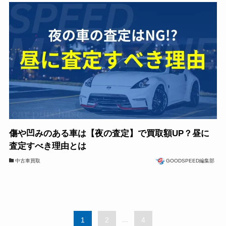
傷や凹みのある車は【夜の査定】で買取額UP？昼に
査定すべき理由とは
中古車買取
GOODSPEED編集部
1
2
...
4