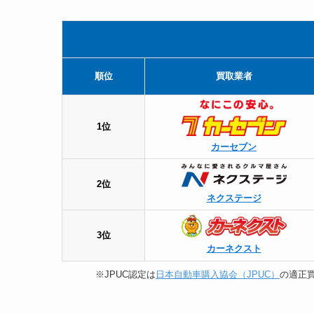
順位
買取業者
1位
カーセブン
2位
ネクステージ
3位
カーネクスト
※JPUC認定は
日本自動車購入協会（JPUC）
の適正買