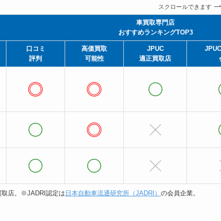
スクロールできます
車買取専門店
おすすめランキングTOP3
口コミ
高価買取
JPUC
JPU
評判
可能性
適正買取店
取店。※JADRI認定は
日本自動車流通研究所（JADRI）
の会員企業。