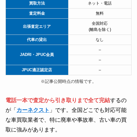
買取方法
ネット・電話
査定料金
無料
全国対応
出張査定エリア
(離島を除く)
代車の貸出
なし
–
JADRI・JPUC会員
–
JPUC適正認定店
–
※記事公開時点の情報です。
電話一本で査定から引き取りまで全て完結
するの
が「
カーネクスト
」です。全国どこでも対応可能
な車買取業者で、特に廃車や事故車、古い車の買
取に強みがあります。