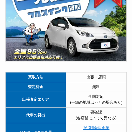
買取方法
出張・店頭
査定料金
無料
全国対応
出張査定エリア
(一部の地域は不可の場合あり)
要確認
代車の貸出
(各店舗によって異なる)
JADRI会員企業