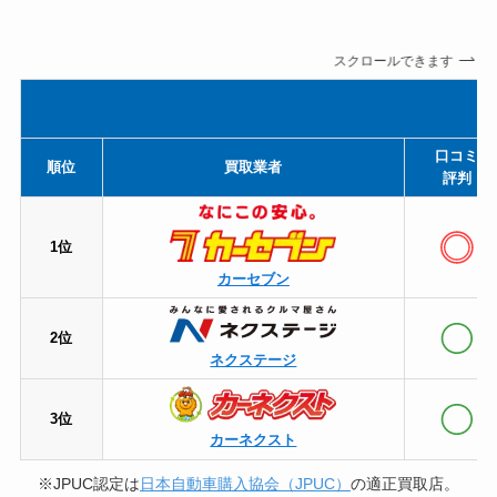
スクロールできます
口コミ
順位
買取業者
評判
1位
カーセブン
2位
ネクステージ
3位
カーネクスト
※JPUC認定は
日本自動車購入協会（JPUC）
の適正買取店。