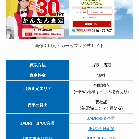
画像引用元：カーセブン公式サイト
買取方法
出張・店頭
査定料金
無料
全国対応
出張査定エリア
(一部の地域は不可の場合あり)
要確認
代車の貸出
(各店舗によって異なる)
JADRI会員企業
JADRI・JPUC会員
JPUC会員企業
JPUC適正認定店
JPUC適正買取店