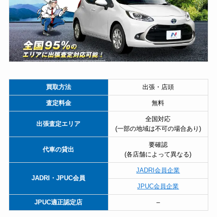
買取方法
出張・店頭
査定料金
無料
全国対応
出張査定エリア
(一部の地域は不可の場合あり)
要確認
代車の貸出
(各店舗によって異なる)
JADRI会員企業
JADRI・JPUC会員
JPUC会員企業
JPUC適正認定店
–