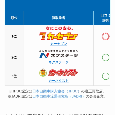
口コミ
順位
買取業者
評判
1位
カーセブン
2位
ネクステージ
3位
カーネクスト
※JPUC認定は
日本自動車購入協会（JPUC）
の適正買取店。
※JADRI認定は
日本自動車流通研究所（JADRI）
の会員企業。