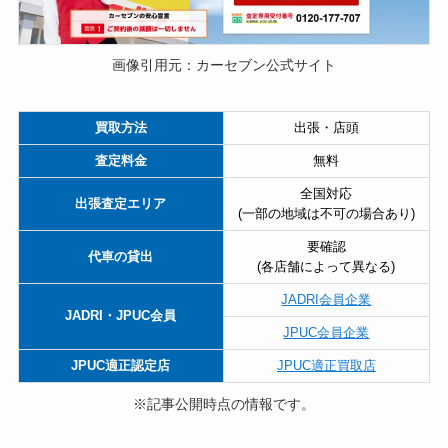
画像引用元：カーセブン公式サイト
買取方法
出張・店頭
査定料金
無料
全国対応
出張査定エリア
(一部の地域は不可の場合あり)
要確認
代車の貸出
(各店舗によって異なる)
JADRI会員企業
JADRI・JPUC会員
JPUC会員企業
JPUC適正認定店
JPUC適正買取店
※記事公開時点の情報です。