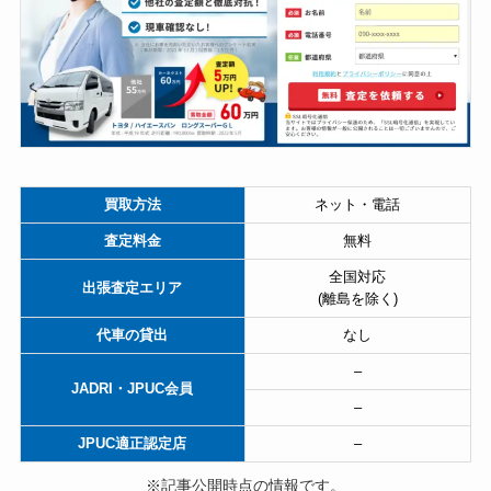
買取方法
ネット・電話
査定料金
無料
全国対応
出張査定エリア
(離島を除く)
代車の貸出
なし
–
JADRI・JPUC会員
–
JPUC適正認定店
–
※記事公開時点の情報です。