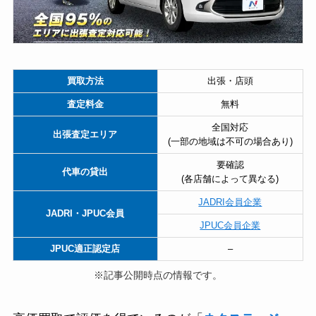
買取方法
出張・店頭
査定料金
無料
全国対応
出張査定エリア
(一部の地域は不可の場合あり)
要確認
代車の貸出
(各店舗によって異なる)
JADRI会員企業
JADRI・JPUC会員
JPUC会員企業
JPUC適正認定店
–
※記事公開時点の情報です。