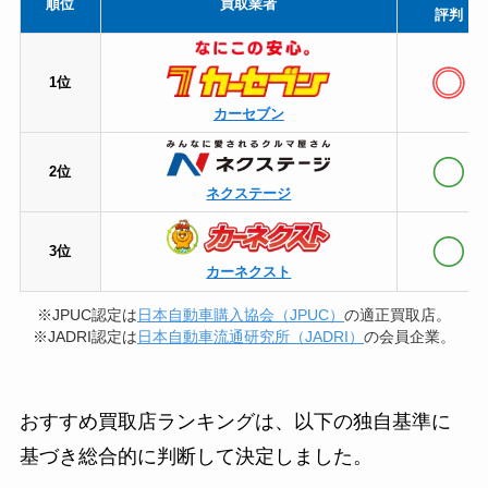
順位
買取業者
評判
1位
カーセブン
2位
ネクステージ
3位
カーネクスト
※JPUC認定は
日本自動車購入協会（JPUC）
の適正買取店。
※JADRI認定は
日本自動車流通研究所（JADRI）
の会員企業。
おすすめ買取店ランキングは、以下の独自基準に
基づき総合的に判断して決定しました。