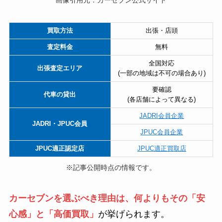
買取方法
出張・店頭
査定料金
無料
全国対応
出張査定エリア
(一部の地域は不可の場合あり)
要確認
代車の貸出
(各店舗によって異なる)
JADRI会員企業
JADRI・JPUC会員
JPUC会員企業
JPUC適正認定店
JPUC適正買取店
※記事公開時点の情報です。
カーセブンを選ぶべき理由は、何よりもその「安
心感」と「高価買取」
が挙げられます。