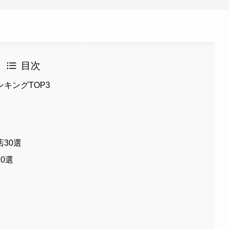
目次
キングTOP3
30選
0選