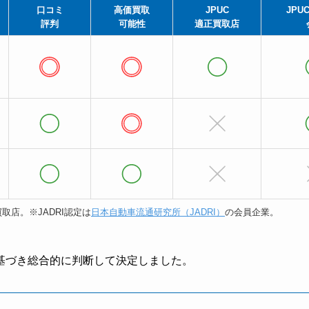
口コミ
高価買取
JPUC
JPU
評判
可能性
適正買取店
取店。※JADRI認定は
日本自動車流通研究所（JADRI）
の会員企業。
基づき総合的に判断して決定しました。