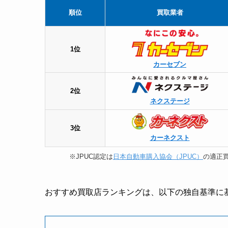
順位
買取業者
1位
カーセブン
2位
ネクステージ
3位
カーネクスト
※JPUC認定は
日本自動車購入協会（JPUC）
の適正買
おすすめ買取店ランキングは、以下の独自基準に