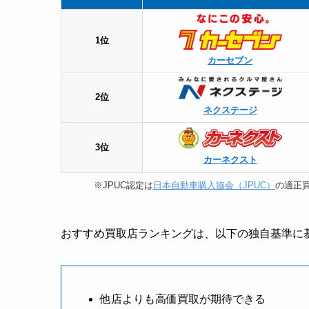
1位
カーセブン
2位
ネクステージ
3位
カーネクスト
※JPUC認定は
日本自動車購入協会（JPUC）
の適正買
おすすめ買取店ランキングは、以下の独自基準に
他店よりも高価買取が期待できる