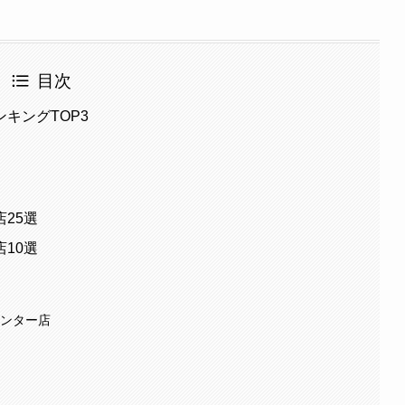
目次
キングTOP3
25選
10選
インター店