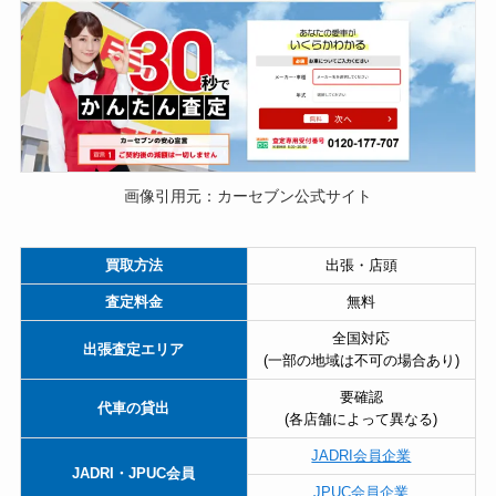
画像引用元：カーセブン公式サイト
買取方法
出張・店頭
査定料金
無料
全国対応
出張査定エリア
(一部の地域は不可の場合あり)
要確認
代車の貸出
(各店舗によって異なる)
JADRI会員企業
JADRI・JPUC会員
JPUC会員企業