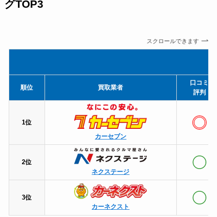
グTOP3
スクロールできます
口コミ
順位
買取業者
評判
1位
カーセブン
2位
ネクステージ
3位
カーネクスト