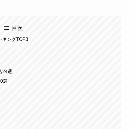
目次
キングTOP3
24選
0選