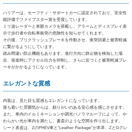
ハリアーは、セーフティ・サポートカーに認定されており、安全性
能評価でファイブスター賞を受賞しています。
ミリ波レーダーと単眼カメラを搭載し、アラームとディスプレイ表
示で歩行者や自転車衝突の危険性を知らせてくれます。
その後、プリクラッシュブレーキを作動させ、衝突回避と被害軽減
に繋がるようにしています。
踏み間違い防止機能もあります。進行方向に静止物を検知した場
合、発進時にアクセル出力を抑制し、さらに近づくと被害軽減ブレ
ーキがかかるようになっています。
エレガントな質感
内装は、見た目も質感もエレガントになっています。
落ち着いた雰囲気からは、頼りがいのある安心感を感じさせます。
また、車内のイルミネーションや調光パノラマルーフによって、や
わらかい光が車内を満たし、書斎のような空間を作り出します。
シート表皮は、ZのPHEV車と“Leather Package”が本革、ZとGグレ