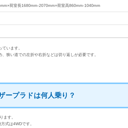
0mm×荷室長1680mm-2070mm×荷室高860mm-1040mm
っています。
ため、狭い道での左折や右折などは切り返しが必要です。
ザープラドは何人乗り？
ります。
方式は4WDです。