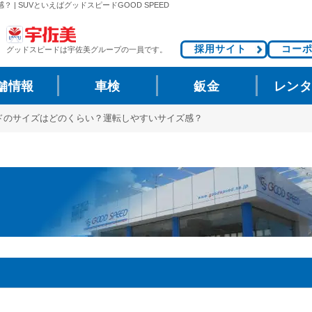
 SUVといえばグッドスピードGOOD SPEED
採用サイト
コー
グッドスピードは
宇佐美グループの一員です。
舗情報
車検
鈑金
レン
ドのサイズはどのくらい？運転しやすいサイズ感？