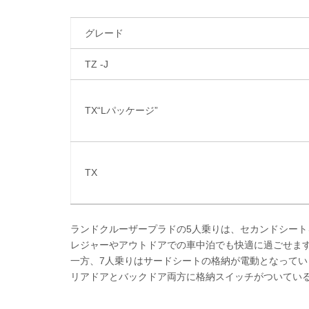
グレード
TZ -J
TX“Lパッケージ”
TX
ランドクルーザープラドの5人乗りは、セカンドシー
レジャーやアウトドアでの車中泊でも快適に過ごせま
一方、7人乗りはサードシートの格納が電動となってい
リアドアとバックドア両方に格納スイッチがついてい