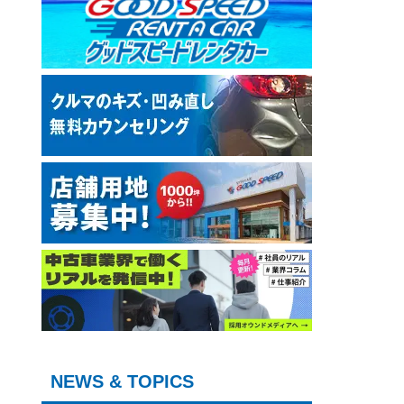
て
NEWS & TOPICS