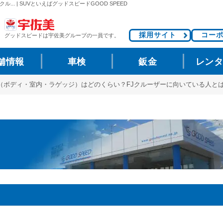
. | SUVといえばグッドスピードGOOD SPEED
採用サイト
コー
グッドスピードは
宇佐美グループの一員です。
舗情報
車検
鈑金
レン
（ボディ・室内・ラゲッジ）はどのくらい？FJクルーザーに向いている人と