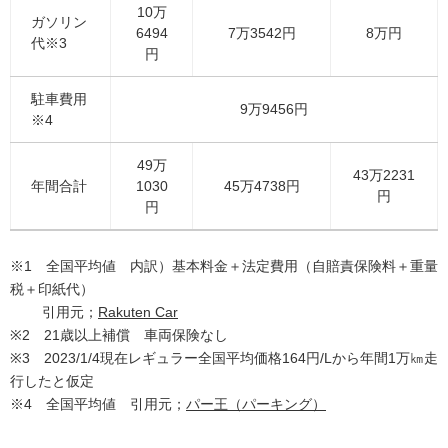
10万
ガソリン
6494
7万3542円
8万円
代※3
円
駐車費用
9万9456円
※4
49万
43万2231
年間合計
1030
45万4738円
円
円
※1 全国平均値 内訳）基本料金＋法定費用（自賠責保険料＋重量
税＋印紙代）
引用元；
Rakuten Car
※2 21歳以上補償 車両保険なし
※3 2023/1/4現在レギュラー全国平均価格164円/Lから年間1万㎞走
行したと仮定
※4 全国平均値 引用元；
パー王（パーキング）