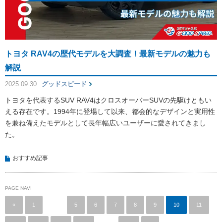
トヨタ RAV4の歴代モデルを大調査！最新モデルの魅力も
解説
2025.09.30
グッドスピード
トヨタを代表するSUV RAV4はクロスオーバーSUVの先駆けともい
える存在です。1994年に登場して以来、都会的なデザインと実用性
を兼ね備えたモデルとして長年幅広いユーザーに愛されてきまし
た。
おすすめ記事
PAGE NAVI
«
1
…
5
6
7
8
9
10
11