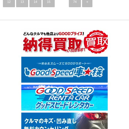
12
13
14
15
…
74
»