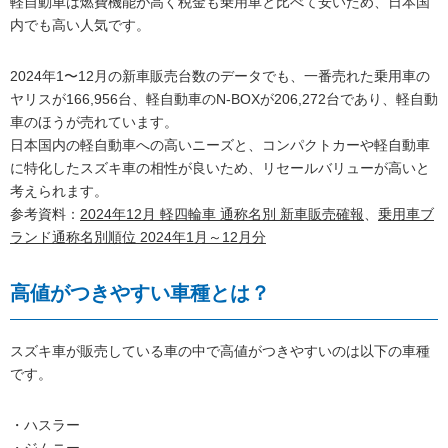
軽自動車は燃費機能が高く税金も乗用車と比べて安いため、日本国
内でも高い人気です。
2024年1〜12月の新車販売台数のデータでも、一番売れた乗用車の
ヤリスが166,956台、軽自動車のN-BOXが206,272台であり、軽自動
車のほうが売れています。
日本国内の軽自動車への高いニーズと、コンパクトカーや軽自動車
に特化したスズキ車の相性が良いため、リセールバリューが高いと
考えられます。
参考資料：
2024年12月 軽四輪車 通称名別 新車販売確報
、
乗用車ブ
ランド通称名別順位 2024年1月～12月分
高値がつきやすい車種とは？
スズキ車が販売している車の中で高値がつきやすいのは以下の車種
です。
・ハスラー
・ジムニー