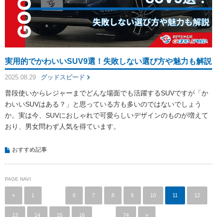
実用的でかわいいSUV9選！失敗しない選び方や魅力も解説
2025.08.29
グッドスピード
普段使いからレジャーまでどんな場面でも活躍するSUVですが「か
わいいSUVはある？」と思っている方も多いのではないでしょう
か。実は今、SUVにおしゃれで可愛らしいデザインのものが増えて
おり、男女問わず人気を得ています。
おすすめ記事
PAGE NAVI
«
1
…
6
7
8
9
10
11
12
13
14
15
16
…
74
»