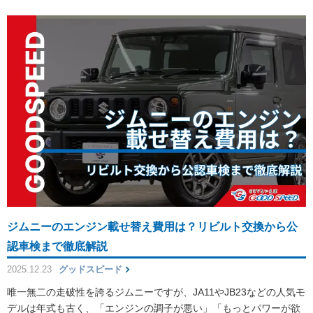
ジムニーのエンジン載せ替え費用は？リビルト交換から公
認車検まで徹底解説
2025.12.23
グッドスピード
唯一無二の走破性を誇るジムニーですが、JA11やJB23などの人気モ
デルは年式も古く、「エンジンの調子が悪い」「もっとパワーが欲