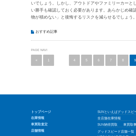
いでしょう。しかし、アウトドアやファミリーカーと
い勝手も確認しておく必要があります。あらかじめ確
物が積めない」と後悔するリスクを減らせるでしょう
おすすめ記事
PAGE NAVI
«
1
…
4
5
6
7
8
9
トップページ
SUVといえばグッドスピー
在庫情報
全店舗在庫情報
車買取査定
SUV納得買取
車買取
店舗情報
グッドスピード店舗一覧