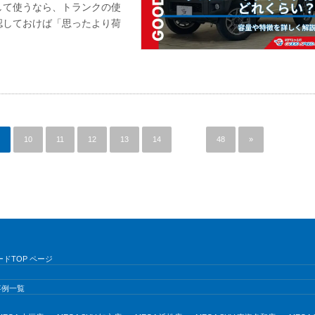
して使うなら、トランクの使
認しておけば「思ったより荷
。
10
11
12
13
14
…
48
»
ドTOP ページ
事例一覧