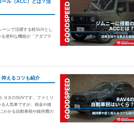
ール（ACC）とは？活
シーンで活躍する軽SUVとし
いる便利な機能が「アダプテ
く抑えるコツも紹介
トヨタのSUVです。ファミリ
いる人気車ですが、税金や維
4にかかる自動車税や維持費の