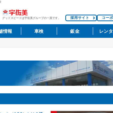
D
採用サイト
コー
グッドスピードは
宇佐美グループの一員です。
舗情報
車検
鈑金
レン