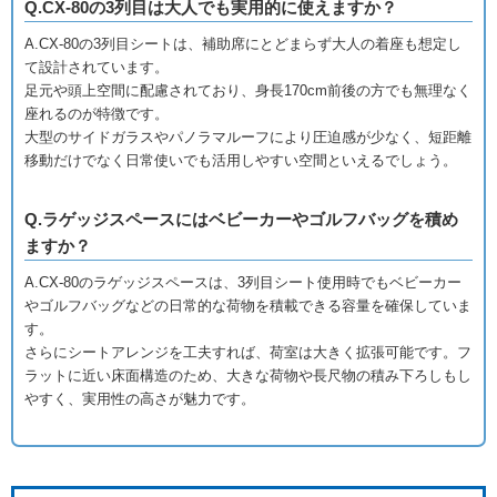
Q.CX-80の3列目は大人でも実用的に使えますか？
A.
CX-80の3列目シートは、補助席にとどまらず大人の着座も想定し
て設計されています。
足元や頭上空間に配慮されており、身長170cm前後の方でも無理なく
座れるのが特徴です。
大型のサイドガラスやパノラマルーフにより圧迫感が少なく、短距離
移動だけでなく日常使いでも活用しやすい空間といえるでしょう。
Q.ラゲッジスペースにはベビーカーやゴルフバッグを積め
ますか？
A.
CX-80のラゲッジスペースは、3列目シート使用時でもベビーカー
やゴルフバッグなどの日常的な荷物を積載できる容量を確保していま
す。
さらにシートアレンジを工夫すれば、荷室は大きく拡張可能です。フ
ラットに近い床面構造のため、大きな荷物や長尺物の積み下ろしもし
やすく、実用性の高さが魅力です。