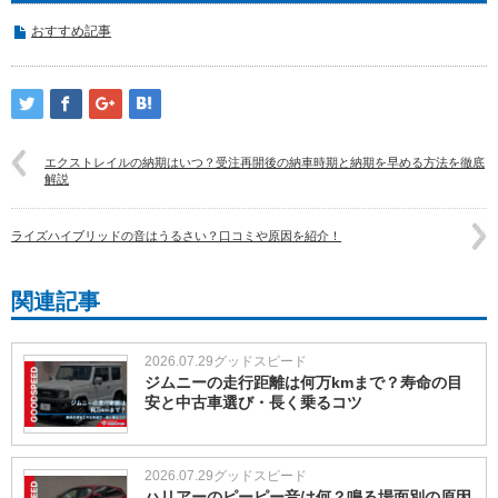
おすすめ記事
エクストレイルの納期はいつ？受注再開後の納車時期と納期を早める方法を徹底
解説
ライズハイブリッドの音はうるさい？口コミや原因を紹介！
関連記事
2026.07.29
グッドスピード
ジムニーの走行距離は何万kmまで？寿命の目
安と中古車選び・長く乗るコツ
2026.07.29
グッドスピード
ハリアーのピーピー音は何？鳴る場面別の原因