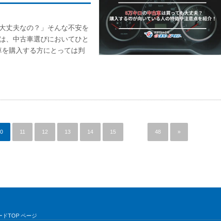
て大丈夫なの？」そんな不安を
離は、中古車選びにおいてひと
車を購入する方にとっては判
0
11
12
13
14
15
…
48
»
ドTOP ページ