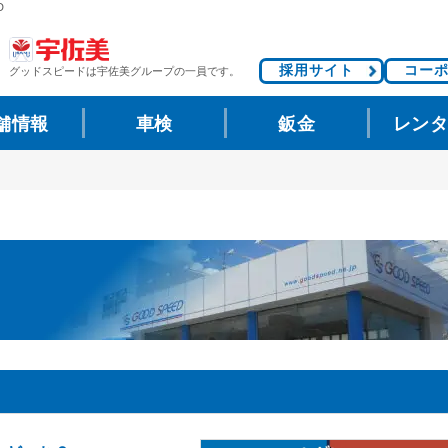
D
採用サイト
コー
グッドスピードは
宇佐美グループの一員です。
舗情報
車検
鈑金
レン