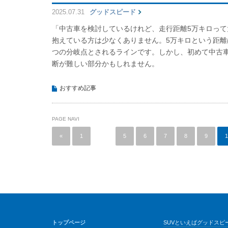
2025.07.31
グッドスピード
「中古車を検討しているけれど、走行距離5万キロっ
抱えている方は少なくありません。5万キロという距
つの分岐点とされるラインです。しかし、初めて中古
断が難しい部分かもしれません。
おすすめ記事
PAGE NAVI
«
1
…
5
6
7
8
9
1
トップページ
SUVといえばグッドスピー