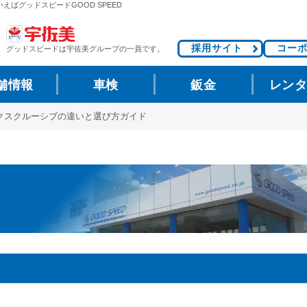
いえばグッドスピードGOOD SPEED
採用サイト
コー
グッドスピードは
宇佐美グループの一員です。
舗情報
車検
鈑金
レン
とエクスクルーシブの違いと選び方ガイド