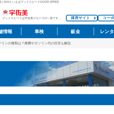
SUVといえばグッドスピードGOOD SPEED
採用サイト
コー
グッドスピードは
宇佐美グループの一員です。
舗情報
車検
鈑金
レン
ソリンの種類は？燃費やガソリン代の目安も解説