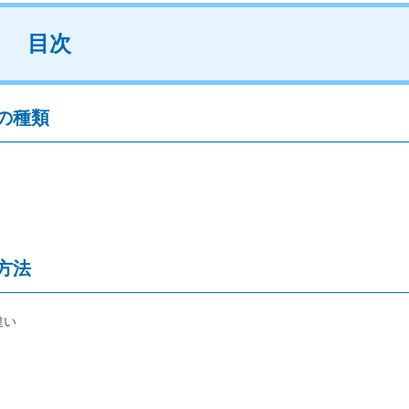
目次
の種類
方法
違い