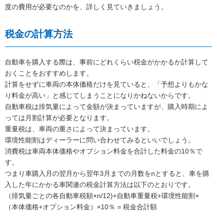
度の費用が必要なのかを、詳しく見ていきましょう。
税金の計算方法
自動車を購入する際は、事前にどれくらい税金がかかるか計算して
おくことをおすすめします。
計算をせずに車両の本体価格だけを見ていると、「予想よりもかな
り料金が高い」と感じてしまうことになりかねないからです。
自動車税は排気量によって金額が決まっていますが、購入時期によ
っては月割計算が必要となります。
重量税は、車両の重さによって決まっています。
環境性能割はディーラーに問い合わせてみるといいでしょう。
消費税は車両本体価格やオプション料金を合計した料金の10％で
す。
つまり車購入月の翌月から翌年3月までの月数をnとすると、車を購
入した年にかかる車関連の税金計算方法は以下のとおりです。
（排気量ごとの各自動車税額×n/12)+自動車重量税+環境性能割+
（本体価格+オプション料金）×10％ = 税金合計額