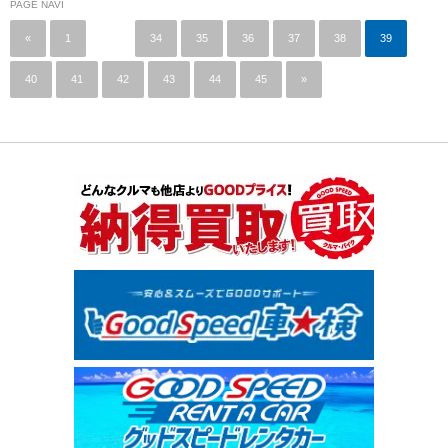
PAGE NAVI
«
1
…
34
35
36
37
38
39
40
41
42
43
44
45
»