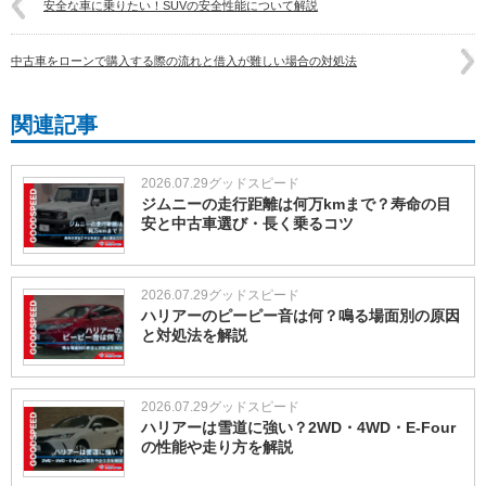
安全な車に乗りたい！SUVの安全性能について解説
中古車をローンで購入する際の流れと借入が難しい場合の対処法
関連記事
2026.07.29
グッドスピード
ジムニーの走行距離は何万kmまで？寿命の目
安と中古車選び・長く乗るコツ
2026.07.29
グッドスピード
ハリアーのピーピー音は何？鳴る場面別の原因
と対処法を解説
2026.07.29
グッドスピード
ハリアーは雪道に強い？2WD・4WD・E-Four
の性能や走り方を解説