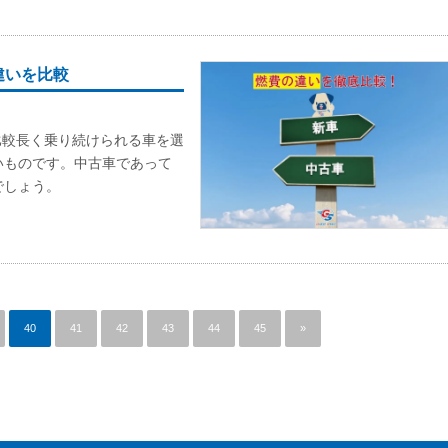
違いを比較
比較長く乗り続けられる車を選
いものです。中古車であって
でしょう。
40
41
42
43
44
45
»