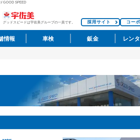
GOOD SPEED
採用サイト
コー
グッドスピードは
宇佐美グループの一員です。
舗情報
車検
鈑金
レン