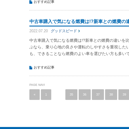
おすすめ記事
中古車購入で気になる燃費は!?新車との燃費の
2022.07.20
グッドスピード
中古車購入で気になる燃費は!?新車との燃費の違いを
ぶなら、乗り心地の良さや運転のしやすさを重視した
も、できることなら燃費のよい車を選びたい方も多い
おすすめ記事
PAGE NAVI
«
1
…
35
36
37
38
39