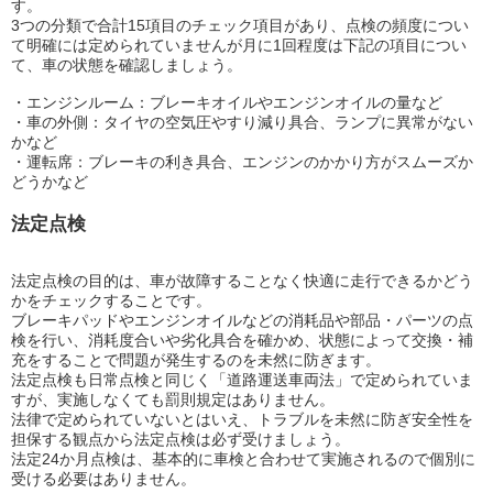
す。
3つの分類で合計15項目のチェック項目があり、点検の頻度につい
て明確には定められていませんが月に1回程度は下記の項目につい
て、車の状態を確認しましょう。
・エンジンルーム：ブレーキオイルやエンジンオイルの量など
・車の外側：タイヤの空気圧やすり減り具合、ランプに異常がない
かなど
・運転席：ブレーキの利き具合、エンジンのかかり方がスムーズか
どうかなど
法定点検
法定点検の目的は、車が故障することなく快適に走行できるかどう
かをチェックすることです。
ブレーキパッドやエンジンオイルなどの消耗品や部品・パーツの点
検を行い、消耗度合いや劣化具合を確かめ、状態によって交換・補
充をすることで問題が発生するのを未然に防ぎます。
法定点検も日常点検と同じく「道路運送車両法」で定められていま
すが、実施しなくても罰則規定はありません。
法律で定められていないとはいえ、トラブルを未然に防ぎ安全性を
担保する観点から法定点検は必ず受けましょう。
法定24か月点検は、基本的に車検と合わせて実施されるので個別に
受ける必要はありません。