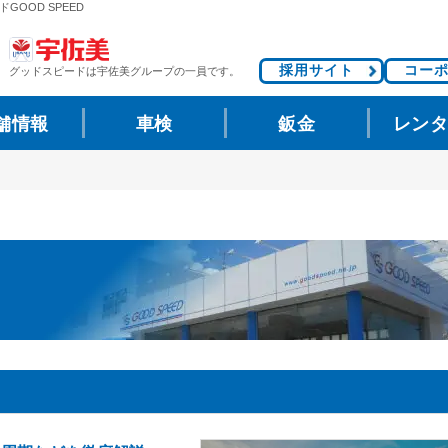
GOOD SPEED
採用サイト
コー
グッドスピードは
宇佐美グループの一員です。
舗情報
車検
鈑金
レン