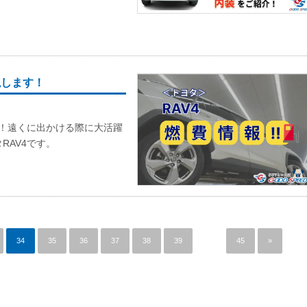
説します！
す！遠くに出かける際に大活躍
RAV4です。
34
35
36
37
38
39
…
45
»