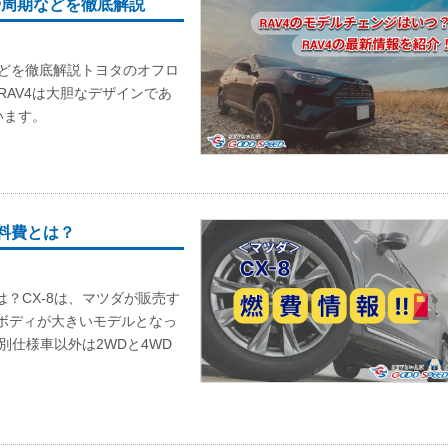
や周期などを徹底解説
などを徹底解説トヨタのオフロ
RAV4は大胆なデザインであ
います。
料費とは？
は？CX-8は、マツダが販売す
番ボディが大きいモデルとなっ
仕様車以外は2WDと4WD