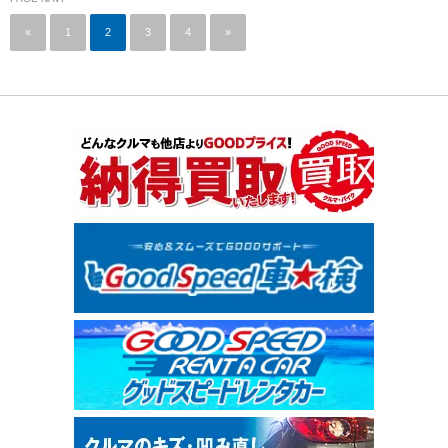
«
1
2
3
4
»