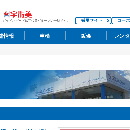
採用サイト
コー
グッドスピードは
宇佐美グループの一員です。
舗情報
車検
鈑金
レン