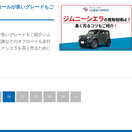
セールが良いグレードもご
が良いグレードもご紹介ジム
悪路などのオフロードも走行
ニーシエラを高く売るために
26
27
28
29
30
»