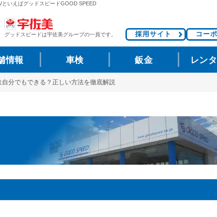
VといえばグッドスピードGOOD SPEED
採用サイト
コー
グッドスピードは
宇佐美グループの一員です。
舗情報
車検
鈑金
レン
換は自分でもできる？正しい方法を徹底解説