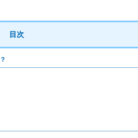
目次
る？