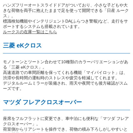
ハンズフリーオートスライドドアがついており、小さな子どもや大
きな荷物を両手に抱えたままで足を使って開閉できる「日産 ルーク
ス」。
標識検知機能やインテリジェントDA(ふらつき警報)など、走行をサ
ポートするシステムも搭載されています。
ルークスの在庫一覧はこちら
三菱 eKクロス
モノトーンとツートン合わせて10種類のカラーバリエーションがあ
る「三菱 eKクロス」。
高速道路での車間距離を保ってくれる機能「マイパイロット」は、
渋滞や長時間の運転時のストレスや疲労を軽減してくれます。
デジタルルームミラーが装備され、雨天や夜間でも後方確認がスム
ーズです。
マツダ フレアクロスオーバー
座席をフルフラットに変更でき、車中泊にも便利な「マツダ フレア
クロスオーバー」。
荷室側からリアシートを操作でき、荷物の積み下ろしがしやすいと