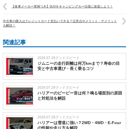
【各車メーカー実例つき】SUVをキャンピングカー仕様に改造しよう！
中古車の購入はクレジットカード支払いできる？注意点やメリット・デメリット
も解説！
関連記事
2026.07.29
グッドスピード
ジムニーの走行距離は何万kmまで？寿命の目
安と中古車選び・長く乗るコツ
2026.07.29
グッドスピード
ハリアーのピーピー音は何？鳴る場面別の原因
と対処法を解説
2026.07.29
グッドスピード
ハリアーは雪道に強い？2WD・4WD・E-Four
の性能や走り方を解説