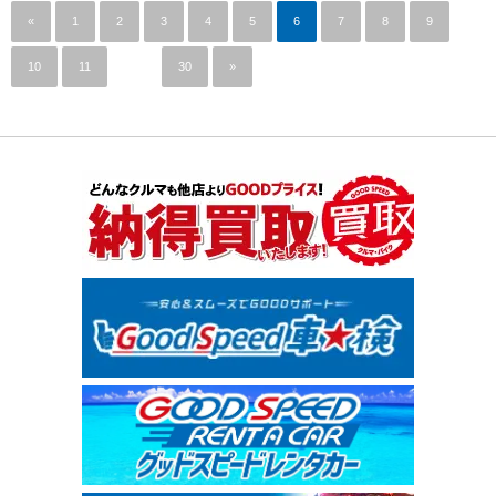
«
1
2
3
4
5
6
7
8
9
10
11
…
30
»