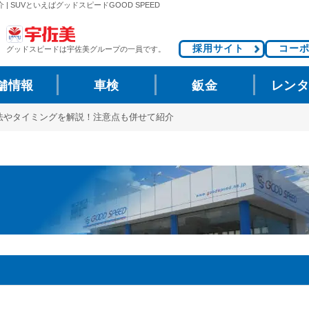
SUVといえばグッドスピードGOOD SPEED
採用サイト
コー
グッドスピードは
宇佐美グループの一員です。
舗情報
車検
鈑金
レン
法やタイミングを解説！注意点も併せて紹介