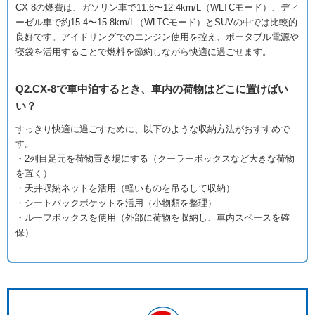
CX-8の燃費は、ガソリン車で11.6〜12.4km/L（WLTCモード）、ディ
ーゼル車で約15.4〜15.8km/L（WLTCモード）とSUVの中では比較的
良好です。アイドリングでのエンジン使用を控え、ポータブル電源や
寝袋を活用することで燃料を節約しながら快適に過ごせます。
Q2.CX-8で車中泊するとき、車内の荷物はどこに置けばい
い？
すっきり快適に過ごすために、以下のような収納方法がおすすめで
す。
・2列目足元を荷物置き場にする（クーラーボックスなど大きな荷物
を置く）
・天井収納ネットを活用（軽いものを吊るして収納）
・シートバックポケットを活用（小物類を整理）
・ルーフボックスを使用（外部に荷物を収納し、車内スペースを確
保）