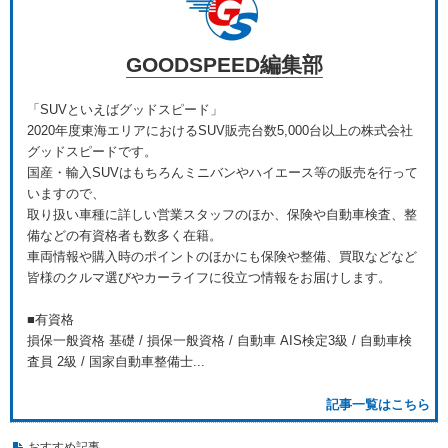
GOODSPEED編集部
「SUVといえばグッドスピード」
2020年度東海エリアにおけるSUV販売台数5,000台以上の株式会社
グッドスピードです。
国産・輸入SUVはもちろんミニバンやハイエース等の販売を行って
いますので、
取り扱い車種に詳しい営業スタッフのほか、保険や自動車検査、整
備などの有資格者も数多く在籍。
車両情報や購入時のポイントのほかにも保険や整備、買取などなど
皆様のクルマ選びやカーライフに役立つ情報をお届けします。
■有資格
損保一般資格 基礎 / 損保一般資格 / 自動車 AIS検定3級 / 自動車検
査員 2級 / 国家自動車整備士...
記事一覧はこちら
おすすめ記事