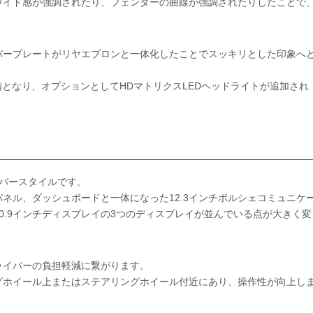
ワイド感が強調されたり、フェンダーの曲線が強調されたりしたことで
バープレートがリヤエプロンと一体化したことでスッキリとした印象へ
備となり、オプションとしてHDマトリクスLEDヘッドライトが追加され
バースタイルです。
パネル、ダッシュボードと一体になった12.3インチポルシェコミュニケ
0.9インチディスプレイの3つのディスプレイが並んでいる点が大きく変
ライバーの負担軽減に繋がります。
グホイール上またはステアリングホイール付近にあり、操作性が向上し