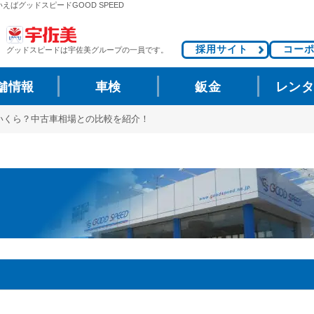
えばグッドスピードGOOD SPEED
採用サイト
コー
グッドスピードは
宇佐美グループの一員です。
舗情報
車検
鈑金
レン
いくら？中古車相場との比較を紹介！