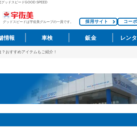
グッドスピードGOOD SPEED
採用サイト
コー
グッドスピードは
宇佐美グループの一員です。
舗情報
車検
鈑金
レン
は？おすすめアイテムもご紹介！