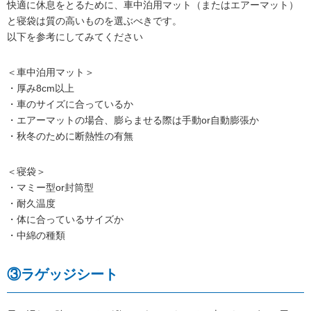
快適に休息をとるために、車中泊用マット（またはエアーマット）
と寝袋は質の高いものを選ぶべきです。
以下を参考にしてみてください
＜車中泊用マット＞
・厚み8cm以上
・車のサイズに合っているか
・エアーマットの場合、膨らませる際は手動or自動膨張か
・秋冬のために断熱性の有無
＜寝袋＞
・マミー型or封筒型
・耐久温度
・体に合っているサイズか
・中綿の種類
③ラゲッジシート