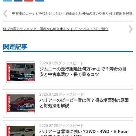
中古車にカーナビを後付けしたい！純正品と社外品の違いや取り付け費用を解説
SUVの馬力ランキング！国産から輸入車をタイプごとベスト7をご紹介
関連記事
2026.07.29
グッドスピード
ジムニーの走行距離は何万kmまで？寿命の目
安と中古車選び・長く乗るコツ
2026.07.29
グッドスピード
ハリアーのピーピー音は何？鳴る場面別の原因
と対処法を解説
2026.07.29
グッドスピード
ハリアーは雪道に強い？2WD・4WD・E-Four