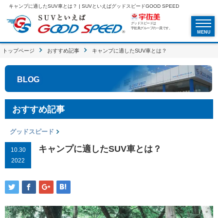
キャンプに適したSUV車とは？ | SUVといえばグッドスピードGOOD SPEED
グッドスピードは
宇佐美グループの一員です。
MENU
トップページ
おすすめ記事
キャンプに適したSUV車とは？
BLOG
おすすめ記事
グッドスピード
キャンプに適したSUV車とは？
10.30
2022